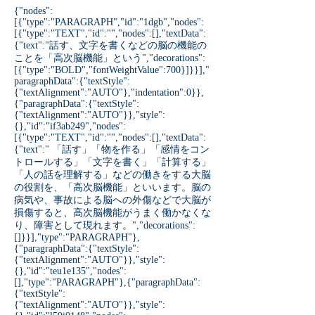
{"nodes":
[{"type":"PARAGRAPH","id":"1dgb","nodes":
[{"type":"TEXT","id":"","nodes":[],"textData":
{"text":"話す、文字を書くなどの脳の機能の
ことを「高次脳機能」という","decorations":
[{"type":"BOLD","fontWeightValue":700}]}}],"
paragraphData":{"textStyle":
{"textAlignment":"AUTO"},"indentation":0}},
{"paragraphData":{"textStyle":
{"textAlignment":"AUTO"}},"style":
{},"id":"if3ab249","nodes":
[{"type":"TEXT","id":"","nodes":[],"textData":
{"text":" 「話す」「物を作る」「感情をコン
トロールする」「文字を書く」「計算する」
「人の話を理解する」などの働きをする大脳
の役割を、「高次脳機能」といいます。脳の
病気や、事故による脳への外傷などで大脳が
損傷すると、高次脳機能がうまく働かなくな
り、障害として現れます。","decorations":
[]}}],"type":"PARAGRAPH"},
{"paragraphData":{"textStyle":
{"textAlignment":"AUTO"}},"style":
{},"id":"teu1e135","nodes":
[],"type":"PARAGRAPH"},{"paragraphData":
{"textStyle":
{"textAlignment":"AUTO"}},"style":