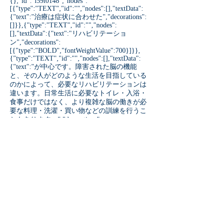
{},"id":"l59i0148","nodes":
[{"type":"TEXT","id":"","nodes":[],"textData":
{"text":"治療は症状に合わせた","decorations":
[]}},{"type":"TEXT","id":"","nodes":
[],"textData":{"text":"リハビリテーショ
ン","decorations":
[{"type":"BOLD","fontWeightValue":700}]}},
{"type":"TEXT","id":"","nodes":[],"textData":
{"text":"が中心です。障害された脳の機能
と、その人がどのような生活を目指している
のかによって、必要なリハビリテーションは
違います。日常生活に必要なトイレ・入浴・
食事だけではなく、より複雑な脳の働きが必
要な料理・洗濯・買い物などの訓練を行うこ
ともあります。","decorations":
[]}}],"type":"PARAGRAPH"},
{"paragraphData":{"textStyle":
{"textAlignment":"AUTO"}},"style":
{},"id":"n3qc3167","nodes":
[{"type":"TEXT","id":"","nodes":[],"textData":
{"text":"リハビリテーションで症状が十分に
よくならない場合には、薬を使って、症状の
改善を図ることもあります。","decorations":
[]}}],"type":"PARAGRAPH"}],"metadata":
{"version":1,"createdTimestamp":"2023-10-
01T12:04:38.972Z","updatedTimestamp":"2023-
10-01T12:04:38.972Z","id":"83efb7df-2d23-