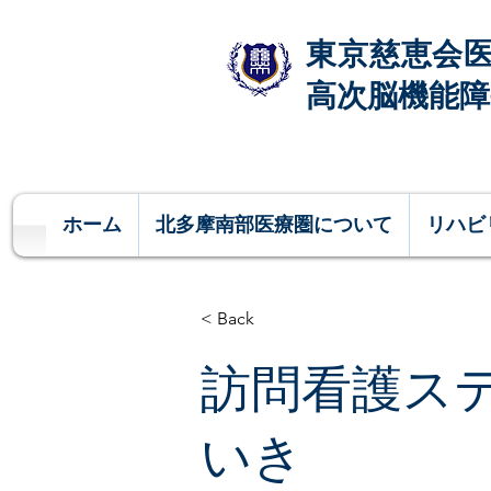
東京慈恵会
高次脳​機能
ホーム
北多摩南部医療圏について
リハビ
< Back
訪問看護ス
いき